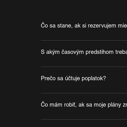
Čo sa stane, ak si rezervujem mie
Ak si rezervujete miesto a nezrušíte ho vča
S akým časovým predstihom treba 
Pri večerných tréningoch: Zrušte najneskô
Prečo sa účtuje poplatok?
Poplatok účtujeme, aby sme udržali veci sp
Čo mám robiť, ak sa moje plány 
Stačí nám dať vedieť v rámci lehoty na zr
spoluprácu!