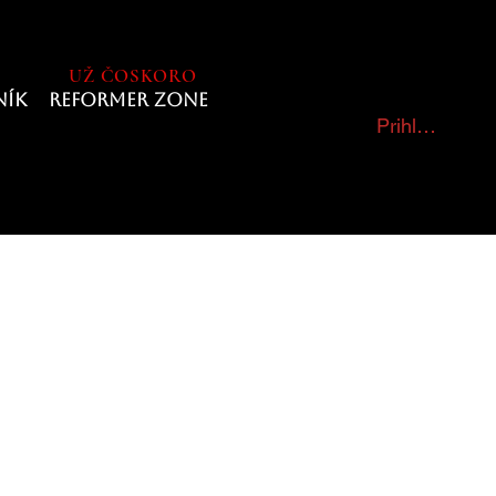
UŽ ČOSKORO
NíK
REFORMER ZONE
Prihlásiť sa