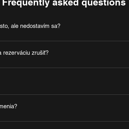
Frequently asked questions
sto, ale nedostavím sa?
s, bude vám účtovaný poplatok 10 €, aj keď ste držiteľom karty M
rezerváciu zrušiť?
r 2 hodiny pred začiatkom hodiny.Pre ranné tréningy: Zrušenie 
ravodlivé pre každého a zabezpečili, že ostatní budú mať možnosť
zmenia?
ušenie a nebudú vám účtované žiadne poplatky. Chápeme, že pl