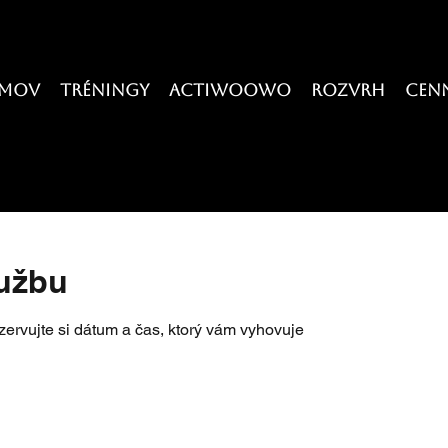
mov
Tréningy
ActiWOOWo
Rozvrh
CEN
lužbu
zervujte si dátum a čas, ktorý vám vyhovuje