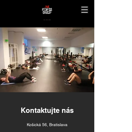
J
ourney.
A
chieve.
X
perience.
Kontaktujte nás
Košická 56, Bratislava