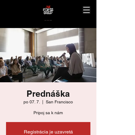
J
ourney.
A
chieve.
X
perience.
Prednáška
po 07. 7.
  |  
San Francisco
Pripoj sa k nám
Registrácia je uzavretá