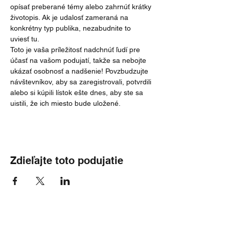
opísať preberané témy alebo zahrnúť krátky 
životopis. Ak je udalosť zameraná na 
konkrétny typ publika, nezabudnite to 
uviesť tu.
Toto je vaša príležitosť nadchnúť ľudí pre 
účasť na vašom podujatí, takže sa nebojte 
ukázať osobnosť a nadšenie! Povzbudzujte 
návštevníkov, aby sa zaregistrovali, potvrdili 
alebo si kúpili lístok ešte dnes, aby ste sa 
uistili, že ich miesto bude uložené.
Zdieľajte toto podujatie