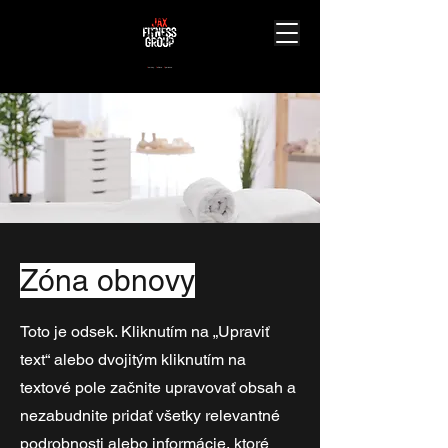
J
ourney.
A
chieve.
X
perience.
Zóna obnovy
Toto je odsek. Kliknutím na „Upraviť
text“ alebo dvojitým kliknutím na
textové pole začnite upravovať obsah a
nezabudnite pridať všetky relevantné
podrobnosti alebo informácie, ktoré