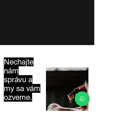
text" alebo dvakrát kliknite na
textové pole a začnite upravovať
obsah.
Nechajte
nám
správu a
my sa vám
ozveme.