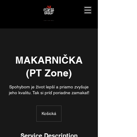
J
ourney.
A
chieve.
X
perience.
MAKARNIČKA
(PT Zone)
Spohybom je život lepší a priamo zvyšuje
Košická
Service Description