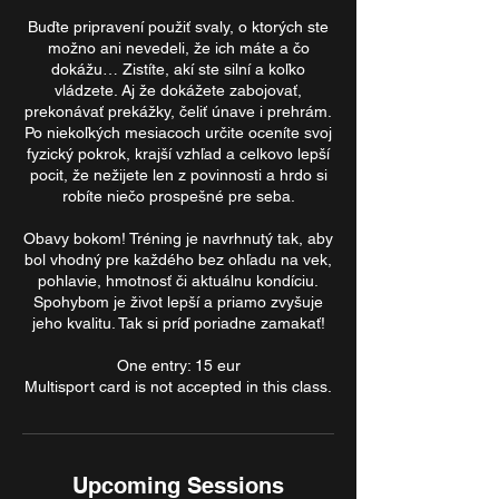
Buďte pripravení použiť svaly, o ktorých ste
možno ani nevedeli, že ich máte a čo
dokážu… Zistíte, akí ste silní a koľko
vládzete. Aj že dokážete zabojovať,
prekonávať prekážky, čeliť únave i prehrám.
Po niekoľkých mesiacoch určite oceníte svoj
fyzický pokrok, krajší vzhľad a celkovo lepší
pocit, že nežijete len z povinnosti a hrdo si
robíte niečo prospešné pre seba.
Obavy bokom! Tréning je navrhnutý tak, aby
bol vhodný pre každého bez ohľadu na vek,
pohlavie, hmotnosť či aktuálnu kondíciu.
Spohybom je život lepší a priamo zvyšuje
jeho kvalitu. Tak si príď poriadne zamakať!
One entry: 15 eur
Multisport card is not accepted in this class.
Upcoming Sessions