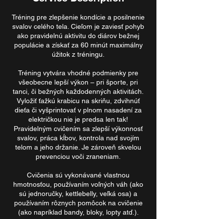
Tréning pre zlepšenie kondície a posilnenie
svalov celého tela. Cieľom je zaviesť pohyb
ako pravidelnú aktivitu do diárov bežnej
populácie a získať za 60 minút maximálny
úžitok z tréningu.
Tréning vytvára vhodné podmienky pre
všeobecne lepší výkon – pri športe, pri
tanci, či bežných každodenných aktivitách.
Vyložiť ťažkú krabicu na skriňu, zdvihnúť
dieťa či vyšprintovať v plnom nasadení za
električkou nie je predsa len tak!
Pravidelným cvičením sa zlepší výkonnosť
svalov, práca kĺbov, kontrola nad svojím
telom a jeho držanie. Je zároveň skvelou
prevenciou voči zraneniam.
Cvičenia sú vykonávané vlastnou
hmotnosťou, používaním voľných váh (ako
sú jednoručky, kettlebelly, veľká osa) a
používaním rôznych pomôcok na cvičenie
(ako napríklad bandy, bloky, lopty atď.).